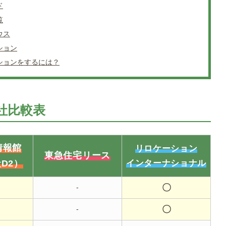
ド
覧
ウス
ション
ションをするには？
社比較表
情報館
リロケーション
東急住宅リース
D2）
インターナショナル
〇
-
〇
-