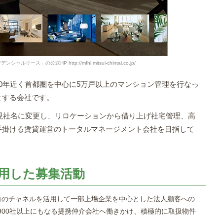
ース」の公式HP http://mfhl.mitsui-chintai.co.jp/
0年近く首都圏を中心に5万戸以上のマンション管理を行なっ
とする会社です。
に現社名に変更し、リロケーションから借り上げ社宅管理、高
手掛ける賃貸運営のトータルマネージメント会社を目指して
用した募集活動
自のチャネルを活用して一部上場企業を中心とした法人顧客への
900社以上にもなる提携仲介会社へ働きかけ、積極的に取扱物件