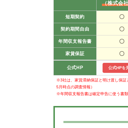
（株式会社
〇
短期契約
〇
契約期間自由
〇
年間収支報告書
〇
家賃保証
公式HP
公式HPを
※3社は、家賃滞納保証と明け渡し保証
5月時点の調査情報）
※年間収支報告書は確定申告に使う書