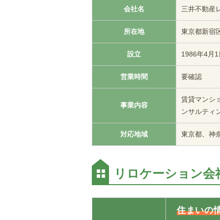
会社名
三井不動産
所在地
東京都新宿区
設立
1986年4月
営業時間
要確認
賃貸マンシ
事業内容
ンサルティ
対応地域
東京都、神
リロケーション会
住まいの