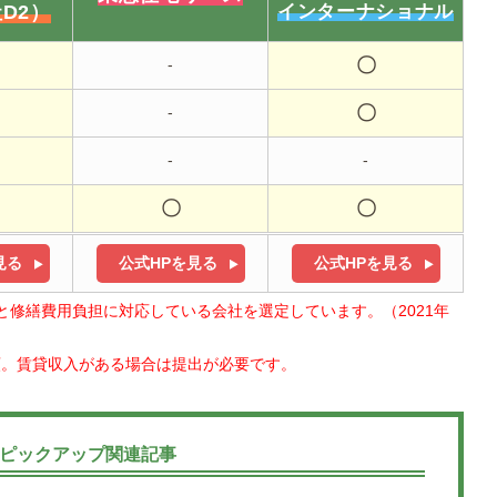
D2）
インターナショナル
〇
-
〇
-
-
-
〇
〇
見る
公式HPを見る
公式HPを見る
と修繕費用負担に対応している会社を選定しています。（2021年
類。賃貸収入がある場合は提出が必要です。
ピックアップ関連記事